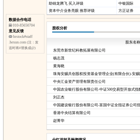
助锦龙腾飞 买入评级
中银国际
资本中介业务亮眼 推荐评级
方正证券
数据合作电话
010-85650704
股权分析
意见反馈
hrstock#staff
.hexun.com
股东名
(注：发
送时将#替换成@)
东莞市新世纪科教拓展有限公司
杨志茂
黄海晓
珠海安赐共创股权投资基金管理企业(有限合伙)-安
中央汇金资产管理有限责任公司
中国农业银行股份有限公司-中证500交易型开放式
刘正杰
中国建设银行股份有限公司-富国中证全指证券公司
香港中央结算有限公司
赵菁华
分红送转及融资情况