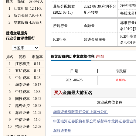
排名
简称
营业收入
净利润增长
最新分配预案
2022-06-30:利润不分
1
江苏租赁
12.11亿
(2022-03-15)
配不转增
每股未分
2
新力金融
7.95千万
3
华鑫股份
4.38百万
标准行业
所属行业
金融业
名101位
[
普通金融服务
ICB行
行业价值评估排行
ICB行业
普通金融服务
名40位
[更
锦龙股份的历史龙虎榜信息
[详情]
排名
简称
市盈率
1
江苏租赁
6.11
2
五矿资本
6.41
日 期
涨跌幅
3
中油资本
8.28
2021-06-25
8.89%
4
华泰证券
10.17
5
中航资本
10.3
买入
金额最大前五名
6
国投资本
10.42
营业或席位名称
7
越秀金控
10.43
华鑫证券有限责任公司上海分公司
8
海通证券
11.52
9
中信证券
11.6
中国银河证券股份有限公司成都科华北路证券营业
10
招商证券
12.68
深股通专用