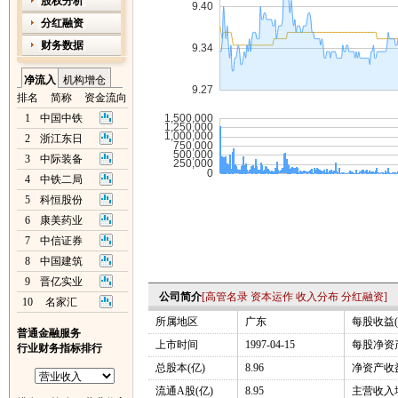
股权分析
分红融资
财务数据
净流入
机构增仓
排名
简称
资金流向
1
中国中铁
2
浙江东日
3
中际装备
4
中铁二局
5
科恒股份
6
康美药业
7
中信证券
8
中国建筑
9
晋亿实业
公司简介
[
高管名录
资本运作
收入分布
分红融资
]
10
名家汇
所属地区
广东
每股收益(
普通金融服务
上市时间
1997-04-15
每股净资产
行业财务指标排行
总股本(亿)
8.96
净资产收益
流通A股(亿)
8.95
主营收入增