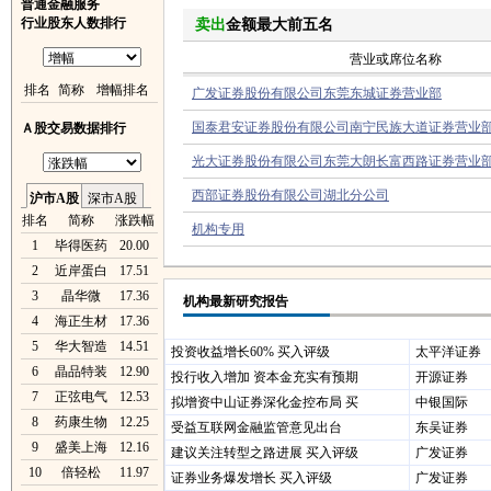
普通金融服务
行业股东人数排行
卖出
金额最大前五名
营业或席位名称
排名
简称
增幅排名
广发证券股份有限公司东莞东城证券营业部
国泰君安证券股份有限公司南宁民族大道证券营业
Ａ股交易数据排行
光大证券股份有限公司东莞大朗长富西路证券营业
西部证券股份有限公司湖北分公司
沪市A股
深市A股
排名
简称
涨跌幅
机构专用
1
毕得医药
20.00
2
近岸蛋白
17.51
3
晶华微
17.36
机构最新研究报告
4
海正生材
17.36
5
华大智造
14.51
投资收益增长60% 买入评级
太平洋证券
6
晶品特装
12.90
投行收入增加 资本金充实有预期
开源证券
7
正弦电气
12.53
拟增资中山证券深化金控布局 买
中银国际
8
药康生物
12.25
受益互联网金融监管意见出台
东吴证券
9
盛美上海
12.16
建议关注转型之路进展 买入评级
广发证券
10
倍轻松
11.97
证券业务爆发增长 买入评级
广发证券