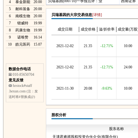
贝瑞基因(000710)一季报点评：业
西南证券
4
泰金新能
20.00
5
耐科装备
20.00
贝瑞基因的大宗交易信息
[详情]
6
南模生物
20.00
7
锴威特
19.99
成交日期
成交价格
溢/折价率
成交量(万股
8
药康生物
19.99
9
诺唯赞
16.14
10
皓元医药
15.07
2021-12-02
21.35
-12.71%
10.00
2021-12-02
21.35
-12.71%
24.00
数据合作电话
010-85650704
意见反馈
hrstock#staff
2021-11-30
20.08
-9.63%
10.00
.hexun.com
(注：发
送时将#替换成@)
股权分析
股东名称
天津君睿祺股权投资合伙企业(有限合伙)