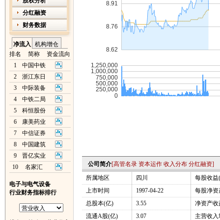
股权分析
分红融资
财务数据
净流入
机构增仓
排名
简称
资金流向
1
中国中铁
2
浙江东日
3
中际装备
4
中铁二局
5
科恒股份
6
康美药业
7
中信证券
8
中国建筑
9
晋亿实业
公司简介
[
高管名录
资本运作
收入分布
分红融资
]
10
名家汇
所属地区
四川
每股收益(
电子与电气设备
上市时间
1997-04-22
每股净资产
行业财务指标排行
总股本(亿)
3.55
净资产收益
流通A股(亿)
3.07
主营收入增