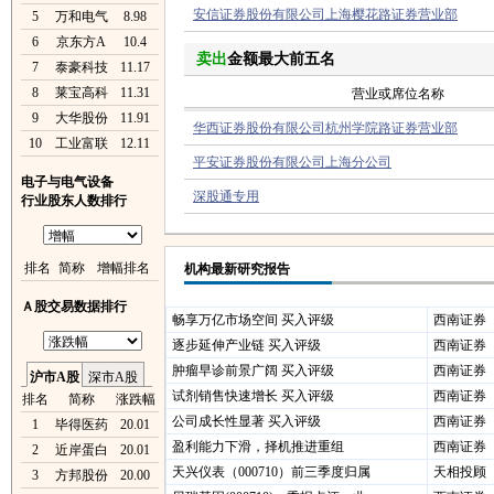
安信证券股份有限公司上海樱花路证券营业部
5
万和电气
8.98
6
京东方A
10.4
卖出
金额最大前五名
7
泰豪科技
11.17
8
莱宝高科
11.31
营业或席位名称
9
大华股份
11.91
华西证券股份有限公司杭州学院路证券营业部
10
工业富联
12.11
平安证券股份有限公司上海分公司
电子与电气设备
深股通专用
行业股东人数排行
排名
简称
增幅排名
机构最新研究报告
Ａ股交易数据排行
畅享万亿市场空间 买入评级
西南证券
逐步延伸产业链 买入评级
西南证券
肿瘤早诊前景广阔 买入评级
西南证券
沪市A股
深市A股
试剂销售快速增长 买入评级
西南证券
排名
简称
涨跌幅
公司成长性显著 买入评级
西南证券
1
毕得医药
20.01
盈利能力下滑，择机推进重组
西南证券
2
近岸蛋白
20.01
天兴仪表（000710）前三季度归属
天相投顾
3
方邦股份
20.00