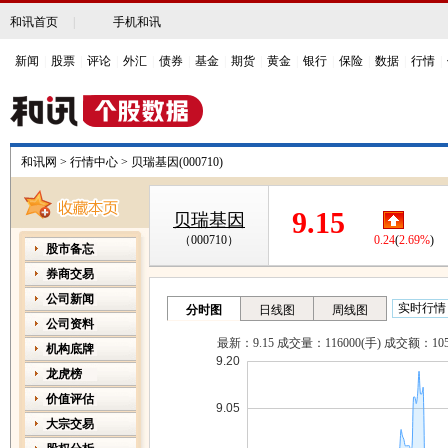
和讯首页
|
手机和讯
新闻
|
股票
|
评论
|
外汇
|
债券
|
基金
|
期货
|
黄金
|
银行
|
保险
|
数据
|
行情
|
和讯网
>
行情中心
>
贝瑞基因(000710)
9.15
贝瑞基因
（000710）
0.24
(
2.69%
)
股市备忘
券商交易
公司新闻
公司资料
机构底牌
龙虎榜
价值评估
大宗交易