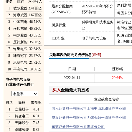
排名
简称
营业收入
净利润增长
最新分配预案
2022-06-30:利润不分
1
歌尔股份
2.41百亿
(2022-06-30)
配不转增
每股未分
2
海康威视
1.62百亿
3
中国西电
46.74亿
科学研究和技术服务
标准行业
所属行业
业
名39位
[
4
横店东磁
46.32亿
5
韦尔股份
43.35亿
ICB行
ICB行业
电子与电气设备
名316位
[
6
厦钨新能
35.86亿
7
许继电气
32.64亿
贝瑞基因的历史龙虎榜信息
[详情]
8
珠海冠宇
23.77亿
9
思源电气
21.72亿
日 期
涨跌幅
10
平高电气
19.56亿
2022-04-14
20.64%
电子与电气设备
行业价值评估排行
买入
金额最大前五名
营业或席位名称
排名
简称
市盈率
国元证券股份有限公司上海中山北路证券营业部
1
立霸股份
4.61
2
特变电工
6.01
华泰证券股份有限公司无锡金融一街证券营业部
3
天际股份
7.45
东莞证券股份有限公司湖北分公司
4
卓郎智能
8.82