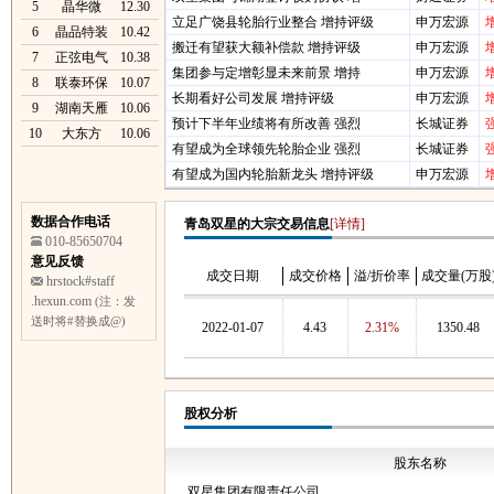
5
晶华微
12.30
立足广饶县轮胎行业整合 增持评级
申万宏源
6
晶品特装
10.42
搬迁有望获大额补偿款 增持评级
申万宏源
7
正弦电气
10.38
集团参与定增彰显未来前景 增持
申万宏源
8
联泰环保
10.07
长期看好公司发展 增持评级
申万宏源
9
湖南天雁
10.06
预计下半年业绩将有所改善 强烈
长城证券
10
大东方
10.06
有望成为全球领先轮胎企业 强烈
长城证券
有望成为国内轮胎新龙头 增持评级
申万宏源
数据合作电话
青岛双星的大宗交易信息
[详情]
010-85650704
意见反馈
成交日期
成交价格
溢/折价率
成交量(万股
hrstock#staff
.hexun.com
(注：发
送时将#替换成@)
2022-01-07
4.43
2.31%
1350.48
股权分析
股东名称
双星集团有限责任公司