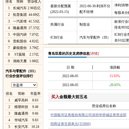
排名
简称
营业收入
净利润增长
最新分配预案
2022-06-30:利润不分
1
长城汽车
2.90百亿
(2022-03-15)
配不转增
每股未分
2
拓普集团
44.69亿
3
一汽富维
41.53亿
标准行业
所属行业
制造业
排名903
4
隆鑫通用
27.37亿
5
中国汽研
7.07亿
ICB行
ICB行业
汽车与零配件（III）
名61位
[
6
贵航股份
4.82亿
7
豪能股份
3.79亿
青岛双星的历史龙虎榜信息
[详情]
8
ST嘉陵
2.17亿
9
湖南天雁
1.08亿
日 期
涨跌幅
汽车与零配件（III）
行业价值评估排行
2022-08-05
15.93%
2022-08-05
-20.65%
排名
简称
市盈率
买入
金额最大前五名
1
威孚高科
8.63
营业或席位名称
2
模塑科技
9.48
3
隆鑫通用
9.66
中国银河证券股份有限公司深圳华侨城证券营业部
4
华域汽车
9.83
招商证券交易单元(353800)
5
长安汽车
10.24