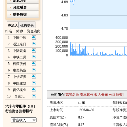
股权分析
分红融资
财务数据
净流入
机构增仓
排名
简称
资金流向
1
中国中铁
2
浙江东日
3
中际装备
4
中铁二局
5
科恒股份
6
康美药业
7
中信证券
8
中国建筑
9
晋亿实业
公司简介
[
高管名录
资本运作
收入分布
分红融资
]
10
名家汇
所属地区
山东
每股收益(
汽车与零配件（III）
上市时间
1996-04-30
每股净资产
行业财务指标排行
总股本(亿)
8.17
净资产收益
流通A股(亿)
8.17
主营收入增