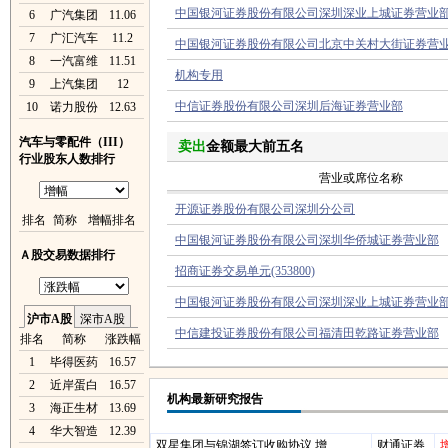
中国银河证券股份有限公司深圳深业上城证券营业
6
广汽集团
11.06
7
广汇汽车
11.2
中国银河证券股份有限公司北京中关村大街证券营
8
一汽富维
11.51
机构专用
9
上汽集团
12
中信证券股份有限公司深圳后海证券营业部
10
诺力股份
12.63
汽车与零配件（III）
卖出
金额最大前五名
行业股东人数排行
营业或席位名称
开源证券股份有限公司深圳分公司
排名
简称
增幅排名
中国银河证券股份有限公司深圳华侨城证券营业部
Ａ股交易数据排行
招商证券交易单元(353800)
中国银河证券股份有限公司深圳深业上城证券营业
沪市A股
深市A股
中信建投证券股份有限公司福清田乾路证券营业部
排名
简称
涨跌幅
1
毕得医药
16.57
2
近岸蛋白
16.57
机构最新研究报告
3
海正生材
13.69
4
华大智造
12.39
双星集团与锦湖签订收购协议 增
财通证券