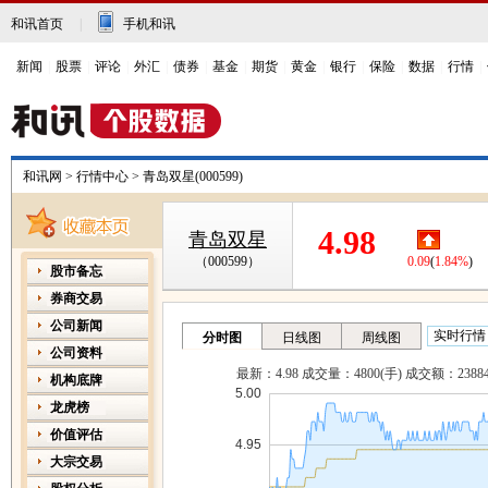
和讯首页
|
手机和讯
新闻
|
股票
|
评论
|
外汇
|
债券
|
基金
|
期货
|
黄金
|
银行
|
保险
|
数据
|
行情
|
和讯网
>
行情中心
>
青岛双星(000599)
4.98
青岛双星
0.09
(
1.84%
)
（000599）
股市备忘
券商交易
公司新闻
公司资料
机构底牌
龙虎榜
价值评估
大宗交易